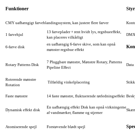
Funktioner
Styr
CMY uafhængigt farveblandingssystem, kan justere flere farver
Kontr
13 farveplader + rent hvidt lys, regnbueeffekt,
1 farvehjul
DMX 
kan placeres vilkårligt
en uafhængig 6-farve skive, som kan opnå
Kon
6-farve disk
mønster regnbue effekt
7 Pluggbare mønstre, Mønstre Rotary, Patterns
Rotary Patterns Disk
Data 
Pipeline Effect
Roterende mønstre
Tilfældig vinkelplacering
Stik
Rotation
Faste mønstre
14 faste mønstre, fluktuerende rørledningseffekt
Besk
En uafhængig effekt Disk kan opnå virkningerne
Dynamisk effekt disk
Skæ
af vandmærker, flamme og stjerner
Spec
Atomiserende spejl
Forstøvende blødt spejl