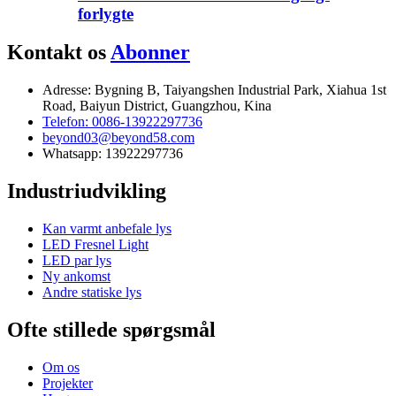
forlygte
Kontakt os
Abonner
Adresse: Bygning B, Taiyangshen Industrial Park, Xiahua 1st
Road, Baiyun District, Guangzhou, Kina
Telefon: 0086-13922297736
beyond03@beyond58.com
Whatsapp: 13922297736
Industriudvikling
Kan varmt anbefale lys
LED Fresnel Light
LED par lys
Ny ankomst
Andre statiske lys
Ofte stillede spørgsmål
Om os
Projekter