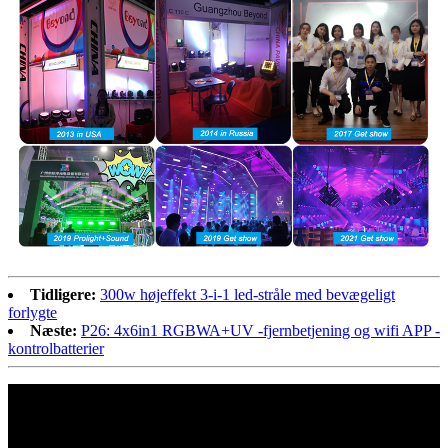
Tidligere:
300w højeffekt 3-i-1 led-stråle med bevægeligt
forlygte
Næste:
P26: 4x6in1 RGBWA+UV -fjernbetjening og wifi APP -
kontrolbatterier