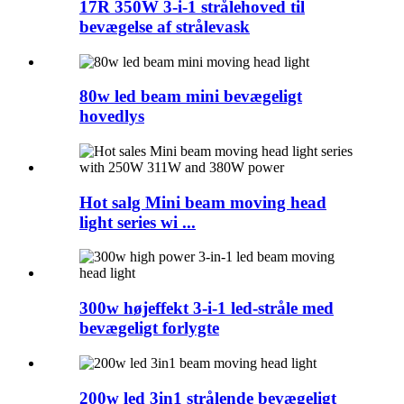
17R 350W 3-i-1 strålehoved til
bevægelse af strålevask
80w led beam mini bevægeligt
hovedlys
Hot salg Mini beam moving head
light series wi ...
300w højeffekt 3-i-1 led-stråle med
bevægeligt forlygte
200w led 3in1 strålende bevægeligt