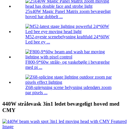
25x40W Magic Panel Matrix zoom bevægeligt
hoved har dobbelt ...
M52-nyeste scenebelysning kraftfuld 24*60W
Led bee ey ...
F800-9*60w stråle- og vaskebøjle i bevægelse
med pi ...
Z68-splejsning scene belysning udendørs zoom
par pixels ...
440W strålevask 3in1 ledet bevægeligt hoved med
CMY