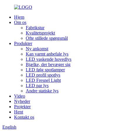
Hjem
Om os
Fabrikstur
Kvalitetsprojekt
Ofte stillede spørgsmål
Produkter
Ny ankomst
Kan varmt anbefale lys
LED vaskende hovedlys
Bjælke, der bevæger sig
LED følg spotlamper
LED profil spotlys
LED Fresnel Light
LED par lys
Andre statiske lys
Video
Nyheder
Projekter
Hent
Kontakt os
English