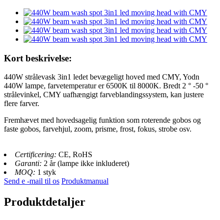
Kort beskrivelse:
440W strålevask 3in1 ledet bevægeligt hoved med CMY, Yodn
440W lampe, farvetemperatur er 6500K til 8000K. Bredt 2 ° -50 °
strålevinkel, CMY uafhængigt farveblandingssystem, kan justere
flere farver.
Fremhævet med hovedsagelig funktion som roterende gobos og
faste gobos, farvehjul, zoom, prisme, frost, fokus, strobe osv.
Certificering:
CE, RoHS
Garanti:
2 år (lampe ikke inkluderet)
MOQ:
1 styk
Send e -mail til os
Produktmanual
Produktdetaljer