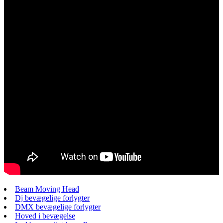
Beam Moving Head
Dj bevægelige forlygter
DMX bevægelige forlygter
Hoved i bevægelse