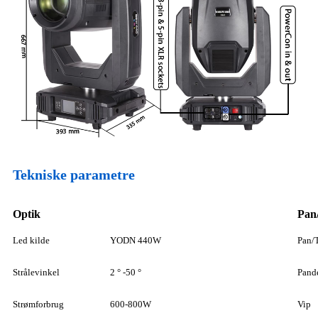
Tekniske parametre
Optik
Pan
Led kilde
YODN 440W
Pan/T
Strålevinkel
2 ° -50 °
Pand
Strømforbrug
600-800W
Vip